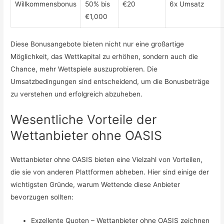
Willkommensbonus
50% bis
€20
6x Umsatz
€1,000
Diese Bonusangebote bieten nicht nur eine großartige
Möglichkeit, das Wettkapital zu erhöhen, sondern auch die
Chance, mehr Wettspiele auszuprobieren. Die
Umsatzbedingungen sind entscheidend, um die Bonusbeträge
zu verstehen und erfolgreich abzuheben.
Wesentliche Vorteile der
Wettanbieter ohne OASIS
Wettanbieter ohne OASIS bieten eine Vielzahl von Vorteilen,
die sie von anderen Plattformen abheben. Hier sind einige der
wichtigsten Gründe, warum Wettende diese Anbieter
bevorzugen sollten:
Exzellente Quoten – Wettanbieter ohne OASIS zeichnen