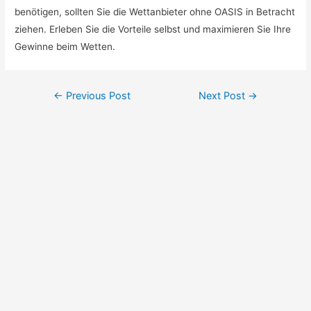
benötigen, sollten Sie die Wettanbieter ohne OASIS in Betracht
ziehen. Erleben Sie die Vorteile selbst und maximieren Sie Ihre
Gewinne beim Wetten.
←
Previous Post
Next Post
→