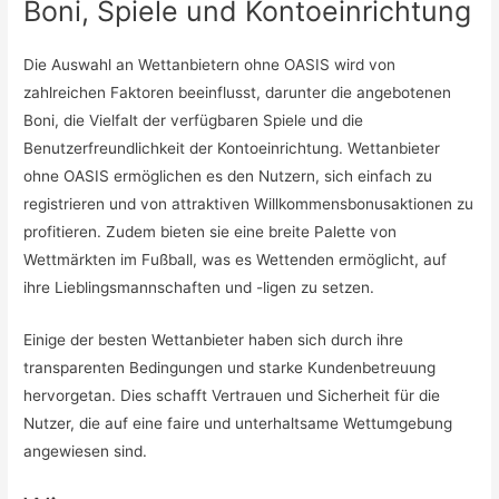
Boni, Spiele und Kontoeinrichtung
Die Auswahl an Wettanbietern ohne OASIS wird von
zahlreichen Faktoren beeinflusst, darunter die angebotenen
Boni, die Vielfalt der verfügbaren Spiele und die
Benutzerfreundlichkeit der Kontoeinrichtung. Wettanbieter
ohne OASIS ermöglichen es den Nutzern, sich einfach zu
registrieren und von attraktiven Willkommensbonusaktionen zu
profitieren. Zudem bieten sie eine breite Palette von
Wettmärkten im Fußball, was es Wettenden ermöglicht, auf
ihre Lieblingsmannschaften und -ligen zu setzen.
Einige der besten Wettanbieter haben sich durch ihre
transparenten Bedingungen und starke Kundenbetreuung
hervorgetan. Dies schafft Vertrauen und Sicherheit für die
Nutzer, die auf eine faire und unterhaltsame Wettumgebung
angewiesen sind.