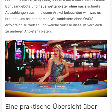
Bonusangebote und
neue wettanbieter ohne oasis
schnelle
Auszahlungen aus. In diesem Artikel beleuchten wir, was es
braucht, um bei den besten Wettanbietern ohne OASIS
erfolgreich zu wetten und welche Vorteile diese im Vergleich
zu anderen Anbietern bieten.
Eine praktische Übersicht über