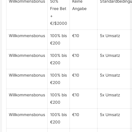
Willkommensbonus
50%
Keine
Standardbeding
Free Bet
Angabe
+
€/$2000
Willkommensbonus
100% bis
€10
5x Umsatz
€200
Willkommensbonus
100% bis
€10
5x Umsatz
€200
Willkommensbonus
100% bis
€10
5x Umsatz
€200
Willkommensbonus
100% bis
€10
5x Umsatz
€200
Willkommensbonus
100% bis
€10
5x Umsatz
€200