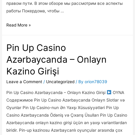
правом пути. В этом обзоре мы рассмотрим все аспекты
работы Покердома, чтобы …
Read More »
Pin Up Casino
Azərbaycanda – Onlayn
Kazino Girişi
Leave a Comment
/
Uncategorized
/ By
orion78039
Pin Up Casino Azərbaycanda – Onlayn Kazino Girişi
OYNA
Содержимое Pin Up Casino Azərbaycanda Onlayn Slotlar və
Oyunlar Pin Up Casino-nun Ən Yaxşı Xüsusiyyətləri Pin Up
Casino Azərbaycanda Ödəniş və Çıxarış Üsulları Pin Up Casino
Azərbaycanda onlayn kazino girişi üçün ən yaxşı variantlardan
biridir. Pin-up kazinosu Azərbaycanlı oyunçular arasında çox