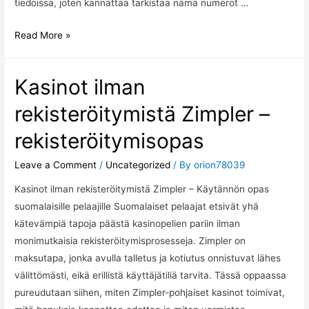
tiedoissa, joten kannattaa tarkistaa nämä numerot …
Read More »
Kasinot ilman
rekisteröitymistä Zimpler –
rekisteröitymisopas
Leave a Comment
/
Uncategorized
/ By
orion78039
Kasinot ilman rekisteröitymistä Zimpler – Käytännön opas
suomalaisille pelaajille Suomalaiset pelaajat etsivät yhä
kätevämpiä tapoja päästä kasinopelien pariin ilman
monimutkaisia rekisteröitymisprosesseja. Zimpler on
maksutapa, jonka avulla talletus ja kotiutus onnistuvat lähes
välittömästi, eikä erillistä käyttäjätiliä tarvita. Tässä oppaassa
pureudutaan siihen, miten Zimpler‑pohjaiset kasinot toimivat,