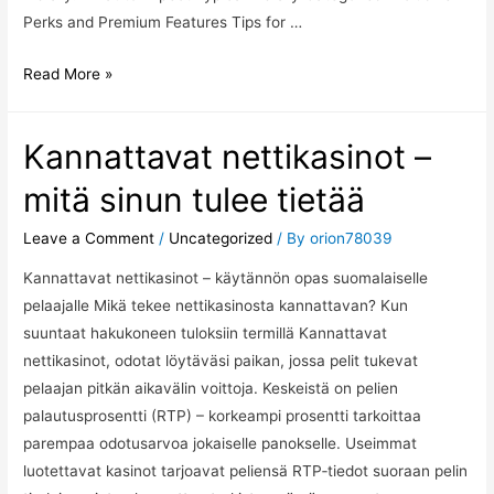
Perks and Premium Features Tips for …
Read More »
Kannattavat nettikasinot –
mitä sinun tulee tietää
Leave a Comment
/
Uncategorized
/ By
orion78039
Kannattavat nettikasinot – käytännön opas suomalaiselle
pelaajalle Mikä tekee nettikasinosta kannattavan? Kun
suuntaat hakukoneen tuloksiin termillä Kannattavat
nettikasinot, odotat löytäväsi paikan, jossa pelit tukevat
pelaajan pitkän aikavälin voittoja. Keskeistä on pelien
palautusprosentti (RTP) – korkeampi prosentti tarkoittaa
parempaa odotusarvoa jokaiselle panokselle. Useimmat
luotettavat kasinot tarjoavat peliensä RTP‑tiedot suoraan pelin