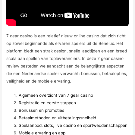
7 gear casino is een relatief nieuw online casino dat zich richt
op zowel beginnende als ervaren spelers uit de Benelux. Het
platform biedt een strak design, snelle laadtijden en een breed
scala aan spellen van topleveranciers. In deze 7 gear casino
review besteden we aandacht aan de belangrijkste aspecten
die een Nederlandse speler verwacht: bonussen, betaalopties,
veiligheid en de mobiele ervaring.
Algemeen overzicht van 7 gear casino
Registratie en eerste stappen
Bonussen en promoties
Betaalmethoden en uitbetalingssnelheid
Spelaanbod: slots, live casino en sportweddenschappen
Mobiele ervaring en app