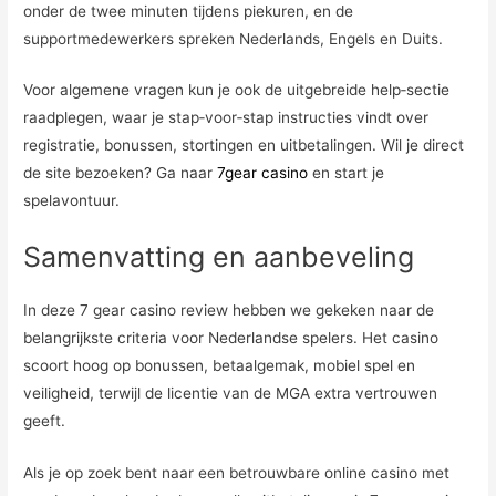
onder de twee minuten tijdens piekuren, en de
supportmedewerkers spreken Nederlands, Engels en Duits.
Voor algemene vragen kun je ook de uitgebreide help‑sectie
raadplegen, waar je stap‑voor‑stap instructies vindt over
registratie, bonussen, stortingen en uitbetalingen. Wil je direct
de site bezoeken? Ga naar
7gear casino
en start je
spelavontuur.
Samenvatting en aanbeveling
In deze 7 gear casino review hebben we gekeken naar de
belangrijkste criteria voor Nederlandse spelers. Het casino
scoort hoog op bonussen, betaalgemak, mobiel spel en
veiligheid, terwijl de licentie van de MGA extra vertrouwen
geeft.
Als je op zoek bent naar een betrouwbare online casino met