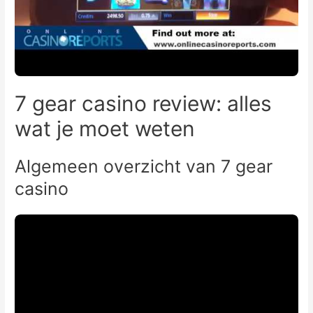
7 gear casino review: alles
wat je moet weten
Algemeen overzicht van 7 gear
casino