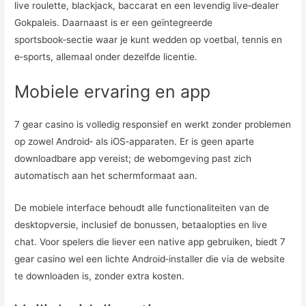
live roulette, blackjack, baccarat en een levendig live‑dealer
Gokpaleis. Daarnaast is er een geïntegreerde
sportsbook‑sectie waar je kunt wedden op voetbal, tennis en
e‑sports, allemaal onder dezelfde licentie.
Mobiele ervaring en app
7 gear casino is volledig responsief en werkt zonder problemen
op zowel Android‑ als iOS‑apparaten. Er is geen aparte
downloadbare app vereist; de webomgeving past zich
automatisch aan het schermformaat aan.
De mobiele interface behoudt alle functionaliteiten van de
desktopversie, inclusief de bonussen, betaalopties en live
chat. Voor spelers die liever een native app gebruiken, biedt 7
gear casino wel een lichte Android‑installer die via de website
te downloaden is, zonder extra kosten.