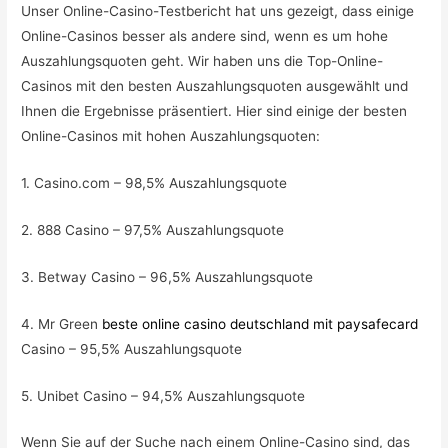
Unser Online-Casino-Testbericht hat uns gezeigt, dass einige
Online-Casinos besser als andere sind, wenn es um hohe
Auszahlungsquoten geht. Wir haben uns die Top-Online-
Casinos mit den besten Auszahlungsquoten ausgewählt und
Ihnen die Ergebnisse präsentiert. Hier sind einige der besten
Online-Casinos mit hohen Auszahlungsquoten:
1. Casino.com – 98,5% Auszahlungsquote
2. 888 Casino – 97,5% Auszahlungsquote
3. Betway Casino – 96,5% Auszahlungsquote
4. Mr Green
beste online casino deutschland mit paysafecard
Casino – 95,5% Auszahlungsquote
5. Unibet Casino – 94,5% Auszahlungsquote
Wenn Sie auf der Suche nach einem Online-Casino sind, das