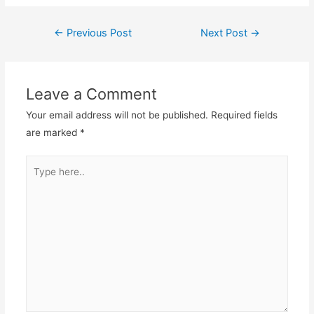
←
Previous Post
Next Post
→
Leave a Comment
Your email address will not be published.
Required fields
are marked
*