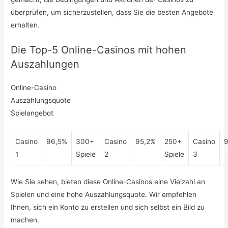
überprüfen, um sicherzustellen, dass Sie die besten Angebote
erhalten.
Die Top-5 Online-Casinos mit hohen
Auszahlungen
Online-Casino
Auszahlungsquote
Spielangebot
Casino
96,5%
300+
Casino
95,2%
250+
Casino
1
Spiele
2
Spiele
3
Wie Sie sehen, bieten diese Online-Casinos eine Vielzahl an
Spielen und eine hohe Auszahlungsquote. Wir empfehlen
Ihnen, sich ein Konto zu erstellen und sich selbst ein Bild zu
machen.