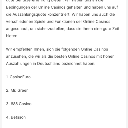
gute Benutzererfahrung bieten. Wir haben uns an die
Bedingungen der Online Casinos gehalten und haben uns auf
die Auszahlungsquote konzentriert. Wir haben uns auch die
verschiedenen Spiele und Funktionen der Online Casinos
angeschaut, um sicherzustellen, dass sie Ihnen eine gute Zeit
bieten.
Wir empfehlen Ihnen, sich die folgenden Online Casinos
anzusehen, die wir als die besten Online Casinos mit hohen
Auszahlungen in Deutschland bezeichnet haben:
1. CasinoEuro
2. Mr. Green
3. 888 Casino
4. Betsson