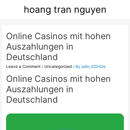
hoang tran nguyen
Online Casinos mit hohen
Auszahlungen in
Deutschland
Leave a Comment
/
Uncategorized
/ By
adm_52042e
Online Casinos mit hohen
Auszahlungen in
Deutschland